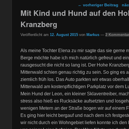
Beitragsnavigation
←
vorheriger Beitrag
näc
Mit Kind und Hund auf den H
Kranzberg
Veröffentlicht am
12. August 2015
von
Markus
—
2 Kommentar
Als meine Tochter Elena zu mir sagte das sie gerne mi
Berge möchte habe ich mich natürlich gefreut und ei
rausgesucht die nicht so lang ist. Der Hohe Kranzber
Mittenwald schien genau richtig zu sein. So ging es
ziemlich früh los. Das Auto parkten wir etwas oberha
Mittenwald am kostenpflichtigen Parkplatz vor dem L
Mein Hund der Leon, ein kleiner Sklaventreiber, mach
stress also hieß es Rucksäcke aufsetzten und losge
wenigen Metern an der Straße bogen wir auf einem 
Es ging hier leicht bergauf und nach dem ich festgeste
wir nicht durch ein Wohngebiet liefen konnte ich den