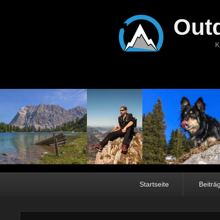
Out
K
Hauptmenü
Startseite
Beiträ