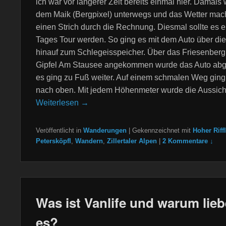
ich war vor längerer Zeit bereits einmal hier. Damals 
dem Maik (Bergpixel) unterwegs und das Wetter mac
einen Strich durch die Rechnung. Diesmal sollte es e
Tages Tour werden. So ging es mit dem Auto über di
hinauf zum Schlegeisspeicher. Über das Friesenber
Gipfel Am Stausee angekommen wurde das Auto abge
es ging zu Fuß weiter. Auf einem schmalen Weg ging 
nach oben. Mit jedem Höhenmeter wurde die Aussich
Weiterlesen →
Veröffentlicht in
Wanderungen
|
Gekennzeichnet mit
Hoher Riffl
Petersköpfl
,
Wandern
,
Zillertaler Alpen
|
2 Kommentare ↓
Was ist Vanlife und warum lieb
es?