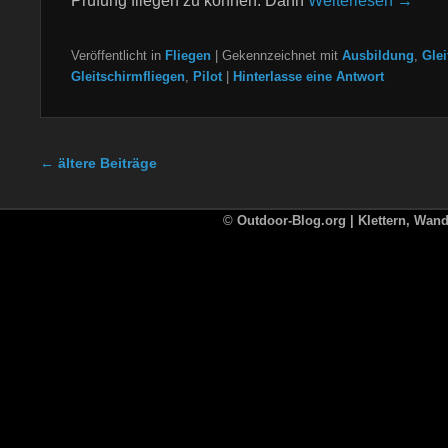
Prüfung fliegen zu können. Dann
Weiterlesen →
Veröffentlicht in
Fliegen
|
Gekennzeichnet mit
Ausbildung
,
Gle
Gleitschirmfliegen
,
Pilot
|
Hinterlasse eine Antwort
Beitragsnavigation
←
ältere Beiträge
©
Outdoor-Blog.org | Klettern, Wande