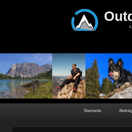
Out
K
Hauptmenü
Startseite
Beiträ