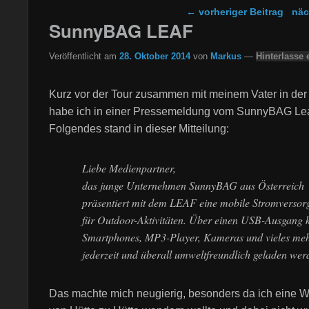
Beitragsnavigation
←
vorheriger Beitrag
näc
SunnyBAG LEAF
Veröffentlicht am
28. Oktober 2014
von
Markus
—
Hinterlasse 
Kurz vor der Tour zusammen mit meinem Vater in de
habe ich in einer Pressemeldung vom SunnyBAG Lea
Folgendes stand in dieser Mitteilung:
Liebe Medienpartner,
das junge Unternehmen SunnyBAG aus Österreich
präsentiert mit dem LEAF eine mobile Stromverso
für Outdoor-Aktivitäten. Über einen USB-Ausgang 
Smartphones, MP3-Player, Kameras und vieles me
jederzeit und überall umweltfreundlich geladen wer
Das machte mich neugierig, besonders da ich eine 