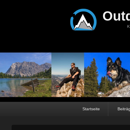
Out
K
Hauptmenü
Startseite
Beiträ