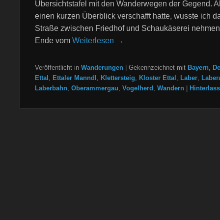
Übersichtstafel mit den Wanderwegen der Gegend. Al
einen kurzen Überblick verschafft hatte, wusste ich da
Straße zwischen Friedhof und Schaukäserei nehmen
Ende vom
Weiterlesen →
Veröffentlicht in
Wanderungen
|
Gekennzeichnet mit
Bayern
,
De
Ettal
,
Ettaler Manndl
,
Klettersteig
,
Kloster Ettal
,
Laber
,
Laber
Laberbahn
,
Oberammergau
,
Vogelherd
,
Wandern
|
Hinterlas