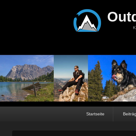
Out
K
Hauptmenü
Startseite
Beiträ