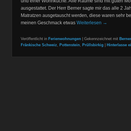
und einer Wohnküche. Alle Räume sind mit guten Mö
ausgestattet. Der Herr Berner sagte mir das alle 2 Ja
Matratzen ausgetauscht werden, diese waren sehr be
meinen Geschmack etwas
Weiterlesen →
Veröffentlicht in
Ferienwohnungen
|
Gekennzeichnet mit
Berne
Fränkische Schweiz
,
Pottenstein
,
Prüllsbirkig
|
Hinterlasse e