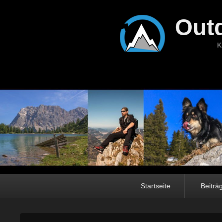
Out
K
Hauptmenü
Startseite
Beiträ