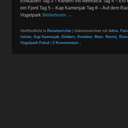
Einkaufen Tag 3 – Klettern mit Meerblick Tag 4 – Ein
ein Fjord Tag 5 – Kap Kamenjak Tag 6 – Auf dem Ra
Vogelpark
Weiterlesen →
Veröffentlicht in
Reiseberichte
|
Gekennzeichnet mit
Adria
,
Farr
Istrien
,
Kap Kamenjak
,
Klettern
,
Kroatien
,
Meer
,
Rovinj
,
Ruin
Vogelpark Palud
|
2 Kommentare ↓