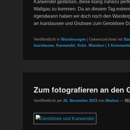
Karwendel gestoßen, diese klang nahezu perfe
Wallgau zu kommen. Da an diesem Tag extrem v
irgendwann haben wir doch noch den Wanderpark
an Isarstausee und Grubsee zum Geroldsee Da 
Veröffentlicht in
Wanderungen
|
Gekennzeichnet mit
Ba
Isarstausee
,
Karwendel
,
Krün
,
Wandern
|
1 Kommenta
Zum fotografieren an den 
Veröffentlicht am
26. November 2015
von
Markus
—
Hi