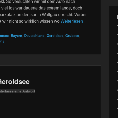
kt. So versuchten wir mit dem Auto nach
iel los war dauerte das extrem lange, doch
platz an der Isar in Wallgau erreicht. Vorbei
wir nicht so wirklich wissen wo
Weiterlesen →
rmsee
,
Bayern
,
Deutschland
,
Geroldsee
,
Grubsee
,
r ↓
Geroldsee
nterlasse eine Antwort