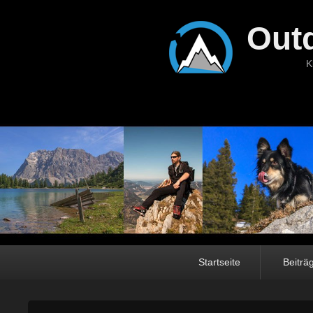
Out
K
Hauptmenü
Startseite
Beiträ